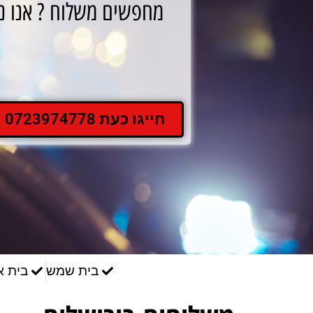
מחפשים משלוח ? אנו נש
חייגו כעת 0723974778
בית שמש
בית א