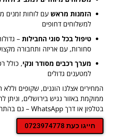
הזמנות מראש
עם לוחות זמנים מד
למשלוחים דחופים
טיפול בכל סוגי החבילות
– גדולות
סחורות, עם אריזה ותחבורה מקצוע
מערך רכבים מסודר ונקי
, כולל ר
למטענים גדולים
המחירים אצלנו הוגנים, שקופים וללא
ממוקמת באזור נגיש בירושלים, וניתן ל
בטלפון או דרך WhatsApp – גם בהתראה קצרה.
חייגו כעת 0723974778