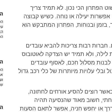
 הפתרון הכי נכון. לא תמיד צריך
הס
 אפשרות יעילה או נוחה. כשיש קבוצה
הס
חד, בזמן ובנוחות, הפתרון המתבקש הוא
עס
הצ
הס
 חברות רבות צריכות להביא עובדים
לילה, ולא תמיד יש הצדקה לאוטובוס
הס
לבנות מסלול חכם, לאסוף עובדים
הס
 ובלי עלויות מיותרות של כלי רכב גדול
אר
וע
שי
כאשר רוצים להסיע אורחים לחתונה,
פחתי, חשוב מאוד שהנסיעה תהיה
הס
רך או יחפש חניה, אפשר לתאם הסעות