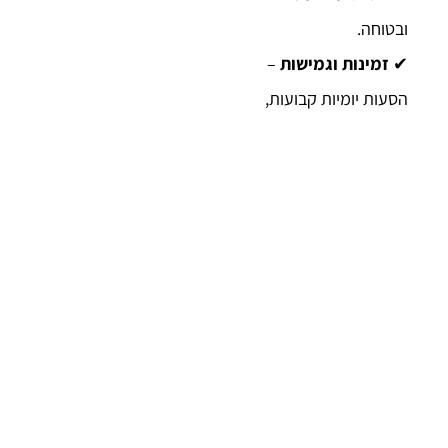
ובטוחה.
✔
זמינות וגמישות
–
הסעות יומיות קבועות,
פתרונות מותאמים
לארגונים וגם נסיעות
חד-פעמיות לפי דרישה.
✔
נוחות ועמידה בזמנים
– אצלנו אתם יכולים
לסמוך על עמידה מדויקת
בלוחות זמנים ושירות ללא
פשרות.
✔
חברה עם גב חזק
–