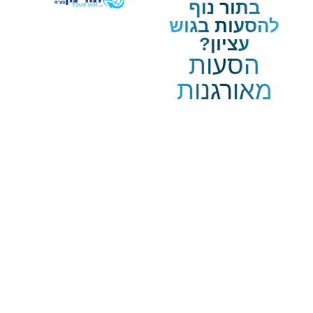
בתור נוף
להסעות בגוש
עציון?
הסעות
מאורגנות
בכל הארץ
✔
בטיחות לפני הכול
– צי
הרכבים שלנו עומד
בתקנים המחמירים ביותר
ועובר בדיקות שוטפות.
✔
שירות מקצועי ואדיב
– נהגים מנוסים עם יחס
אישי, שיודעים להעניק
חוויית נסיעה נעימה